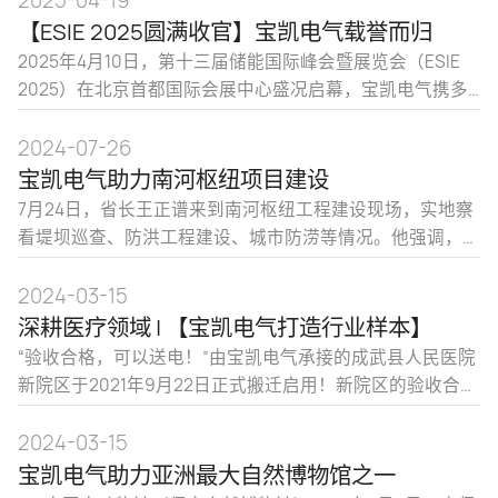
人士齐聚津门。作为低压配电领域的领军企业，宝凯电气
【ESIE 2025圆满收官】宝凯电气载誉而归
携最新技术成果精彩亮相，并在展会
2025年4月10日，第十三届储能国际峰会暨展览会（ESIE
2025）在北京首都国际会展中心盛况启幕，宝凯电气携多
项革新力作，璀璨亮相。本届储能国际展览会以“数智赋能
产业变革，储能重塑能源格局”为主题，汇聚全球50多个国
2024-07-26
家800+储能一线品牌和20万+观展客商，共话产链新图
宝凯电气助力南河枢纽项目建设
景。BKW7DCG系列额定工作电压DC1500V/DC2000V，宽
7月24日，省长王正谱来到南河枢纽工程建设现场，实地察
度仅
看堤坝巡查、防洪工程建设、城市防涝等情况。他强调，
当前正值防汛关键期，雄安新区要深入贯彻落实习近平总
书记重要指示精神和党的二十届三中全会部署，按照省
2024-03-15
委、省政府要求，强化底线思维、极限思维，严阵以待、
深耕医疗领域 | 【宝凯电气打造行业样本】
科学应对，落实落细防汛备汛各项措施，全力保障雄安新
“验收合格，可以送电！”由宝凯电气承接的成武县人民医院
区
新院区于2021年9月22日正式搬迁启用！新院区的验收合格
并成功送电，为成武县人民医院新院区的投运提供了坚实
的电力保障。成武县人民医院新院区位于成武县北部新城
2024-03-15
区东首，占地面积218亩，一期建筑面积16.2万平方米。是
宝凯电气助力亚洲最大自然博物馆之一
集绿色生态、现代化、智能化、人性化于一体的三