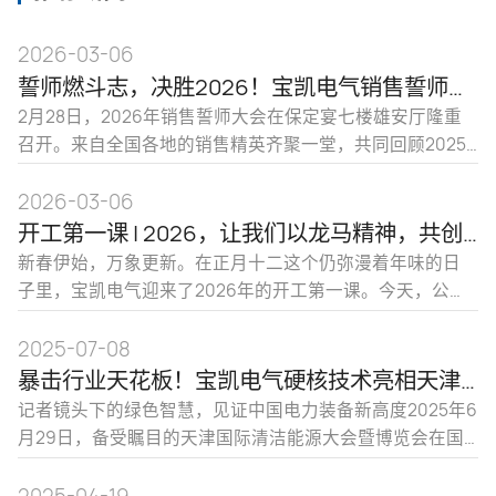
2026-03-06
誓师燃斗志，决胜2026！宝凯电气销售誓师大会圆满举行
2月28日，2026年销售誓师大会在保定宴七楼雄安厅隆重
召开。来自全国各地的销售精英齐聚一堂，共同回顾2025
的奋斗历程，展望2026的宏伟蓝图。
2026-03-06
开工第一课 | 2026，让我们以龙马精神，共创辉煌！
新春伊始，万象更新。在正月十二这个仍弥漫着年味的日
子里，宝凯电气迎来了2026年的开工第一课。今天，公司
实际控制人王永欣先生发表重要讲话——关于过去、关于未
来，更关于我们每一个人的责任与担当。
2025-07-08
暴击行业天花板！宝凯电气硬核技术亮相天津清洁能源展，引央视记者及能源产业巨头现场“挖宝”
记者镜头下的绿色智慧，见证中国电力装备新高度2025年6
月29日，备受瞩目的天津国际清洁能源大会暨博览会在国
家会展中心（天津）盛大开幕。本次展会以“创新驱动 清洁
世界”为主题，吸引了全球清洁能源领域的顶尖企业和专业
2025-04-19