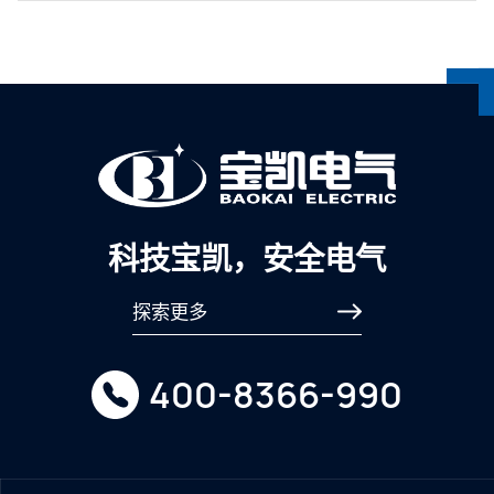
增长迅速，目前已成为国际第二大市场，从目前的市场状
况来看，在智电网建设、特高压建设及电网改造、电力工
业发展的带动下，我国的变压器市场已被全面激活，未来
几年将迎来知速发展的新时期。 变压器
科技宝凯，安全电气
探索更多
400-8366-990