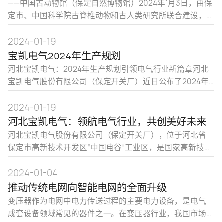
——中国古动物馆（保定自然博物馆）2024年1月3日，由保
定市、中国科学院古脊椎动物和古人类研究所联合建设，
亚洲最大自然博物馆之一——中国古动物馆（保定自然博物
馆）正式开馆。中国古动物馆占地面积约120亩，总建筑面
2024-01-19
积约7.3万平方米，以中科院古脊椎所雄厚的学术力量为依
宝凯电气2024年生产规划
托，集研究、收藏、保护、展示与教育功能为一体
河北宝凯电气：2024年生产规划引领电气行业新篇章河北
宝凯电气股份有限公司（保定开关厂）近日公布了2024年
生产规划，旨在进一步提升公司在电气和电力行业的领先
地位。作为国家高新技术企业，河北宝凯电气始终致力于
2024-01-19
技术创新和产品质量提升，以满足不断变化的市场需求。
河北宝凯电气：领航电气行业，共创美好未来
根据规划，河北宝凯电气将加大技术研发和创新投入，加
河北宝凯电气股份有限公司（保定开关厂），位于河北省
保定市高新技术开发区“中国电谷”工业区，是国家高新技术
企业，也是军民融合示范单位。公司自1964年创立以来，
一直专注于电气和电力行业，凭借其深厚的历史底蕴、领
2024-01-04
先的技术实力、严格的质量管控和广泛的市场应用，已经
推动传统电网向智能电网的全面升级
成为电气和电力行业的领军企业。作为华北第一家生
变压器作为电网中电力传送过程的主要电力设备，是电气
成套设备领域常见的器件之一。在变压器行业，我国市场